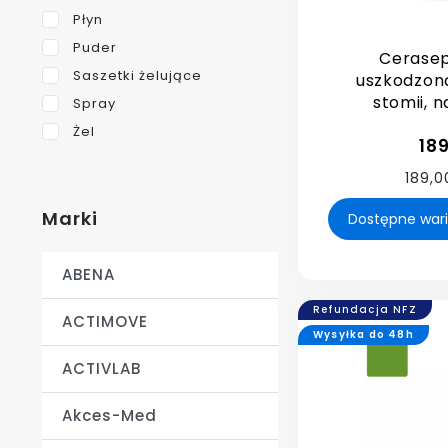
Płyn
Puder
Cerasep
Saszetki żelujące
uszkodzon
stomii, n
Spray
Żel
189
189,00
Marki
ABENA
Refundacja NFZ
ACTIMOVE
Wysyłka do 48h
ACTIVLAB
Akces-Med