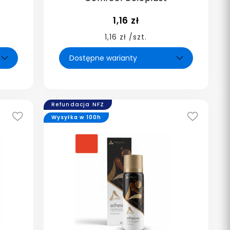
1,16 zł
1,16 zł /szt.
Refundacja NFZ
Wysyłka w 100h