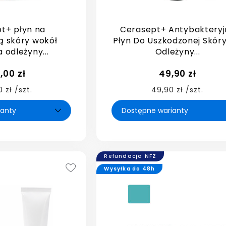
t+ płyn na
Cerasept+ Antybakteryj
ą skóry wokół
Płyn Do Uszkodzonej Skóry
a odleżyny...
Odleżyny...
,00 zł
49,90 zł
 zł /szt.
49,90 zł /szt.
Refundacja NFZ
Wysyłka do 48h