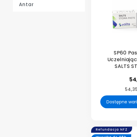
Antar
SP60 Pas
Uczelniają
SALTS 
54
54,35
Refundacja NFZ