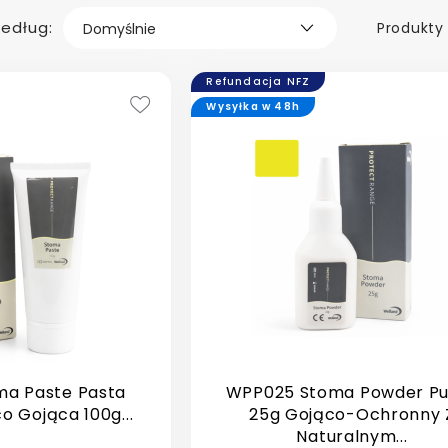
według:
Produkty 
Refundacja NFZ
Wysyłka w 48h
ma Paste Pasta
WPP025 Stoma Powder Pu
o Gojąca 100g...
25g Gojąco-Ochronny 
Naturalnym...