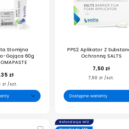
ta Stomijna
PPS2 Aplikator Z Substan
co-Gojąca 60g
Ochronną SALTS
STOMAPASTE
7,50 zł
,35 zł
7,50 zł /szt.
 zł /szt.
Refundacja NFZ