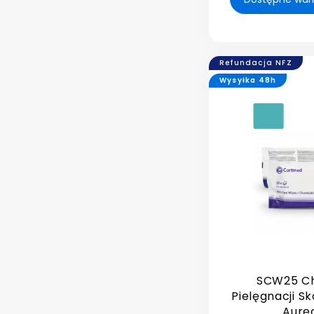
Refundacja NFZ
Wysyłka 48h
SCW25 Ch
Pielęgnacji S
Aureg