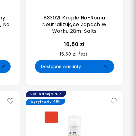
ny
833021 Krople No-Roma
, Na
Neutralizujące Zapach W
Worku 28ml Salts
16,50 zł
16,50 zł /szt.
Refundacja NFZ
Wysyłka do 48h