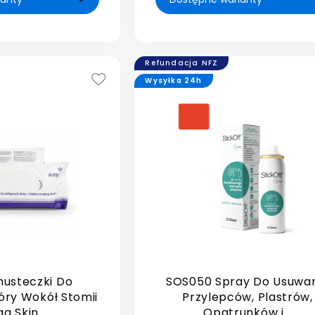
Refundacja NFZ
Wysyłka 24h
usteczki Do
SOS050 Spray Do Usuwa
kóry Wokół Stomii
Przylepców, Plastrów,
a Skin...
Opatrunków i...