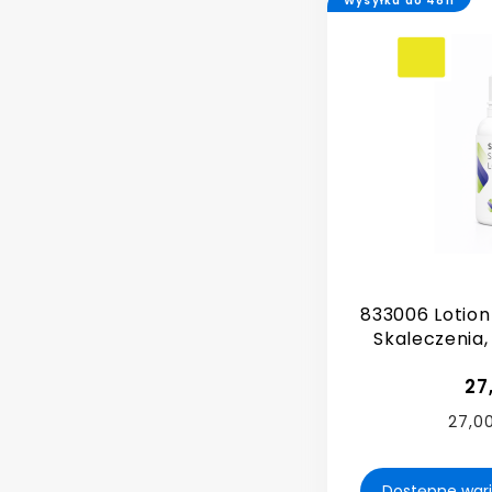
Wysyłka do 48h
833006 Lotio
Skaleczenia, 
27
27,00