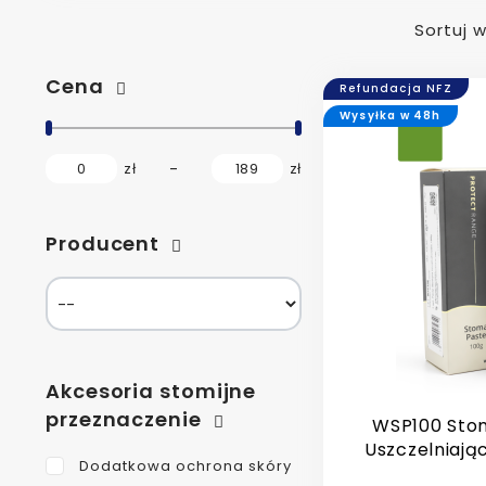
Sortuj 
Cena
Refundacja NFZ
Wysyłka w 48h
0
zł
189
zł
Producent
Akcesoria stomijne
przeznaczenie
WSP100 Sto
Uszczelniając
Dodatkowa ochrona skóry