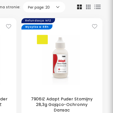
na stronie:
Refundacja NFZ
Wysyłka w 48h
der
7906IZ Adapt Puder Stomijny
Z
28,3g Gojąco-Ochronny
Dansac