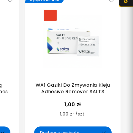
Wysyłka do 48h
ą
WA1 Gaziki Do Zmywania Kleju
pes
Adhesive Remover SALTS
1,00 zł
1,00 zł /szt.