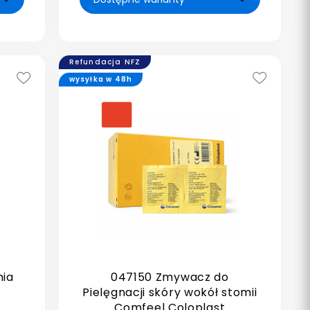
Refundacja NFZ
wysyłka w 48h
nia
047150 Zmywacz do
Pielęgnacji skóry wokół stomii
Comfeel Coloplast