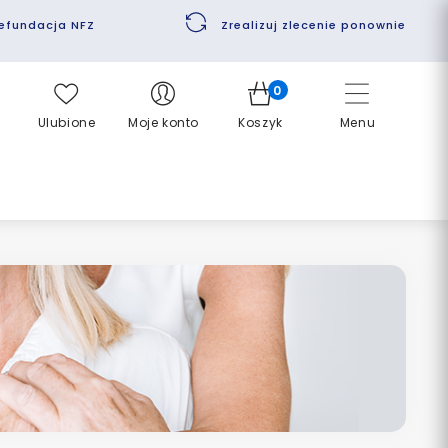
efundacja NFZ
Zrealizuj zlecenie ponownie
0
Ulubione
Moje konto
Koszyk
Menu