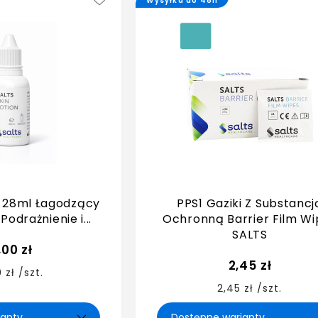
Wysyłka do 48h
n 28ml Łagodzący
PPS1 Gaziki Z Substancj
Podrażnienie i...
Ochronną Barrier Film Wi
SALTS
,00 zł
2,45 zł
 zł /szt.
2,45 zł /szt.