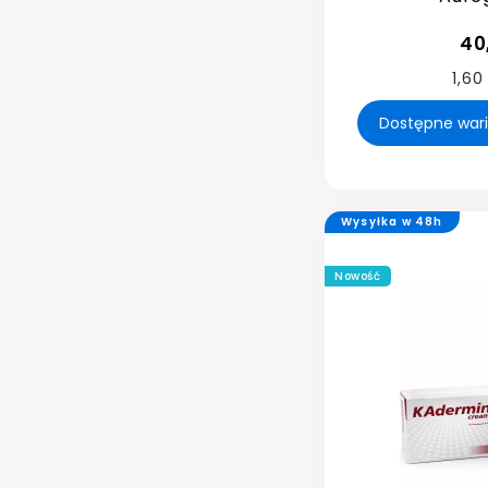
40
1,60
Wysyłka w 48h
Nowość