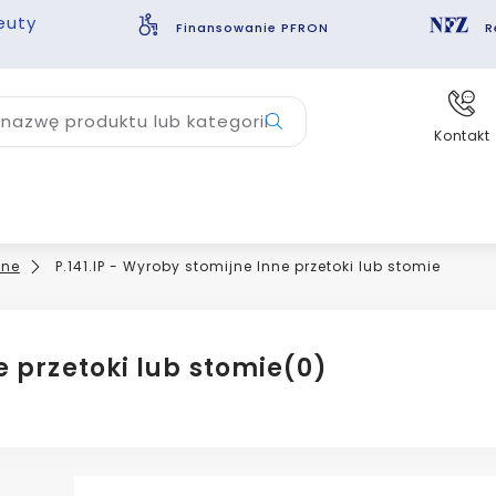
euty
Finansowanie PFRON
R
nazwę produktu lub kategorii
Kontakt
jne
P.141.IP - Wyroby stomijne Inne przetoki lub stomie
e przetoki lub stomie
(0)