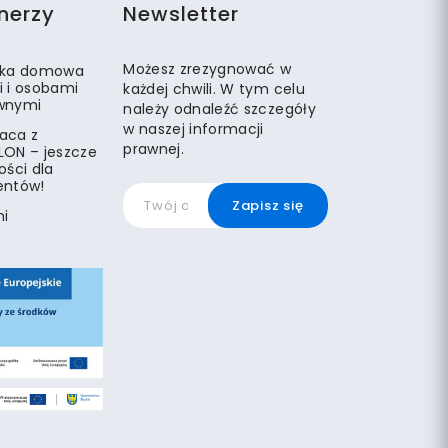
nerzy
Newsletter
Możesz zrezygnować w
eka domowa
i i osobami
każdej chwili. W tym celu
wnymi
należy odnaleźć szczegóły
w naszej informacji
aca z
prawnej.
LON – jeszcze
ości dla
entów!
mi