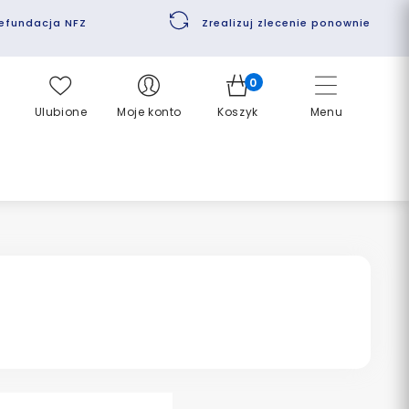
efundacja NFZ
Zrealizuj zlecenie ponownie
0
Ulubione
Moje konto
Koszyk
Menu