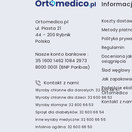
Informac
Koszty dosta
Ortomedico.pl
ul. Piasta 21
Metody płatn
44 – 200 Rybnik
Polityka pryw
Polska
Regulamin
Nasze konto bankowe :
Doceniona jak
35 1600 1462 1084 2973
osiągnięcia
8000 0001 (BNP Paribas)
Ślad węglowy
Jak zapakowa
Kontakt z nami:
Podejście eko
Wyroby chłonne dla dorosłych: 32 600 66 51
Ortomedico
Wyroby chłonne dla dzieci: 32 600 66 52
Kontakt z nam
Wyroby stomijne: 32 600 66 53
Sprzęt dla diabetyków: 32 600 66 54
Inne wyroby medyczne: 32 600 66 55
Infolinia ogólna: 32 600 66 50