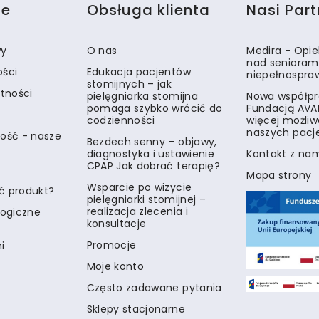
je
Obsługa klienta
Nasi Part
wy
O nas
Medira - Opi
nad senioram
ości
Edukacja pacjentów
niepełnospra
stomijnych – jak
atności
pielęgniarka stomijna
Nowa współpr
pomaga szybko wrócić do
Fundacją AVA
codzienności
więcej możliw
naszych pacj
ość - nasze
Bezdech senny – objawy,
diagnostyka i ustawienie
Kontakt z na
CPAP Jak dobrać terapię?
Mapa strony
Wsparcie po wizycie
ć produkt?
pielęgniarki stomijnej –
realizacja zlecenia i
logiczne
konsultacje
Promocje
i
Moje konto
Często zadawane pytania
Sklepy stacjonarne