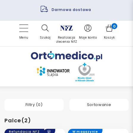
Pomoc fizjoterapeuty
Zrealizuj zlecenie ponownie
Finansowanie PFRON
Darmowa dostawa
Refundacja NFZ
0
Menu
Szukaj
Realizacja
Moje konto
Koszyk
zlecenia NFZ
Filtry (
0
)
Sortowanie
Palce(2)
Refundacja NFZ
W magazynie