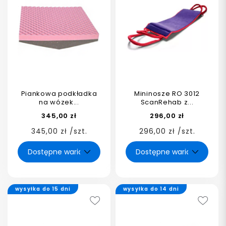
Piankowa podkładka
Mininosze RO 3012
na wózek...
ScanRehab z...
345,00 zł
296,00 zł
345,00 zł /szt.
296,00 zł /szt.
wysyłka do 15 dni
wysyłka do 14 dni