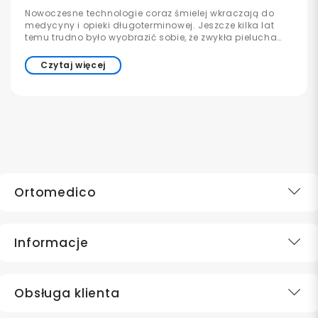
Nowoczesne technologie coraz śmielej wkraczają do
medycyny i opieki długoterminowej. Jeszcze kilka lat
temu trudno było wyobrazić sobie, że zwykła pielucha
może współpracować z aplikacją w telefonie lub
informować opiekuna o konieczności wymiany. Dziś
Czytaj więcej
takie rozwiązania już istnieją i są stopniowo wdrażane w
szpitalach, domach opieki oraz placówkach
medycznych na całym świecie.
Ortomedico
Informacje
Obsługa klienta