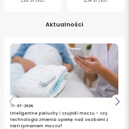
1,20 zł /szt.
2,19 zł /szt.
Aktualności
Poprzedni
Na
28-07-2026
Inteligentne pieluchy i czujniki moczu – czy
technologia zmienia opiekę nad osobami z
nietrzymaniem moczu?