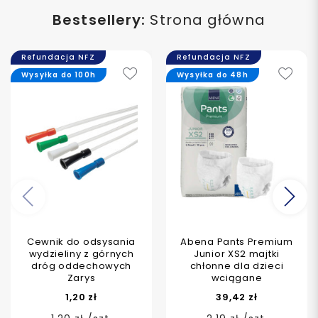
Bestsellery:
Strona główna
Refundacja NFZ
Refundacja NFZ
Wysyłka do 100h
Wysyłka do 48h
Poprzedni
Na
Cewnik do odsysania
Abena Pants Premium
wydzieliny z górnych
Junior XS2 majtki
dróg oddechowych
chłonne dla dzieci
Zarys
wciągane
1,20 zł
39,42 zł