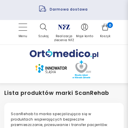
Pomoc fizjoterapeuty
Zrealizuj zlecenie ponownie
Finansowanie PFRON
Darmowa dostawa
Refundacja NFZ
0
Menu
Szukaj
Realizacja
Moje konto
Koszyk
zlecenia NFZ
Lista produktów marki ScanRehab
ScanRehab to marka specjalizująca się w
produktach wspierających bezpieczne
przemieszczanie, przesuwanie i transfer pacjentów.