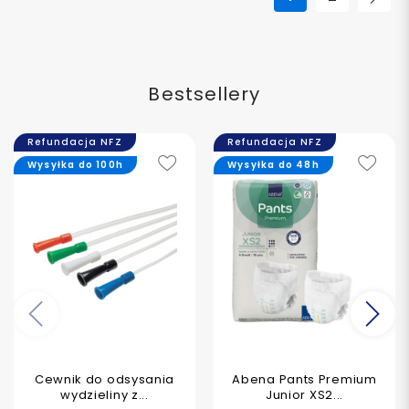
Nas
Bestsellery
Refundacja NFZ
Refundacja NFZ
Wysyłka do 100h
Wysyłka do 48h
Poprzedni
Na
Cewnik do odsysania
Abena Pants Premium
wydzieliny z...
Junior XS2...