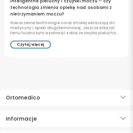
Inteligentne pieluchy i czujniki moczu – czy
technologia zmienia opiekę nad osobami z
nietrzymaniem moczu?
Nowoczesne technologie coraz śmielej wkraczają do
medycyny i opieki długoterminowej. Jeszcze kilka lat
temu trudno było wyobrazić sobie, że zwykła pielucha
może współpracować z aplikacją w telefonie lub
informować opiekuna o konieczności wymiany. Dziś
Czytaj więcej
takie rozwiązania już istnieją i są stopniowo wdrażane w
szpitalach, domach opieki oraz placówkach
medycznych na całym świecie.
Ortomedico
Informacje