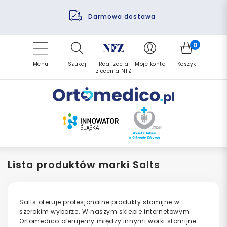
Pomoc fizjoterapeuty
Zrealizuj zlecenie ponownie
Finansowanie PFRON
Darmowa dostawa
Refundacja NFZ
0
Menu
Szukaj
Realizacja
Moje konto
Koszyk
zlecenia NFZ
Lista produktów marki Salts
Salts oferuje profesjonalne produkty stomijne w
szerokim wyborze. W naszym sklepie internetowym
Ortomedico oferujemy między innymi worki stomijne