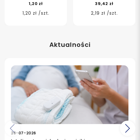
1,20 zł
39,42 zł
1,20 zł /szt.
2,19 zł /szt.
Aktualności
Poprzedni
Na
28-07-2026