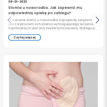
09-01-2023
Stomia u noworodka. Jak zapewnić mu
odpowiednią opiekę po zabiegu?
Wyłonienie stomii u noworodka najczęściej związane
Poprzedni
Na
jest z wykryciem schorzenia wymagającego leczenia. U
najmłodszych jest ona zwykle tymczasowa, dlatego po
zakończeniu terapii ciągłość przewodu pokarmowego
jest odtwarzana.
Czytaj więcej