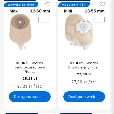
Wysyłka do 100h
Wysyłka w 48h
XPUR713 Worek
X1U1E32S Worek
Jednoczęściowy
Urostomijny 1-cz...
Flair...
27,89 zł
25,23 zł
27,89 zł /szt.
25,23 zł /szt.