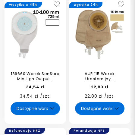
Wysyłka w 48h
Wysyłka 24h
186660 Worek SenSura
AUFL115 Worek
MioHigh Output...
Urostomijny...
34,54 zł
22,80 zł
34,54 zł /szt.
22,80 zł /szt.
Refundacja NFZ
Refundacja NFZ