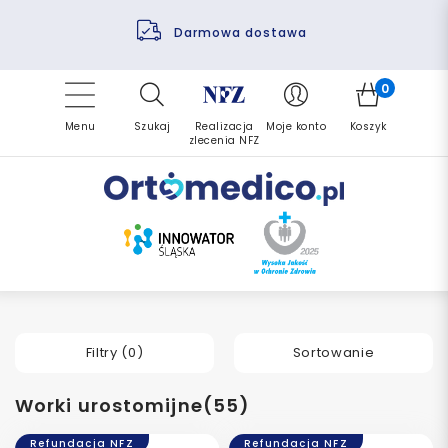
Pomoc fizjoterapeuty
Zrealizuj zlecenie ponownie
Finansowanie PFRON
Darmowa dostawa
Refundacja NFZ
0
Menu
Szukaj
Realizacja
Moje konto
Koszyk
zlecenia NFZ
Filtry (
0
)
Sortowanie
Worki urostomijne(55)
Refundacja NFZ
Refundacja NFZ