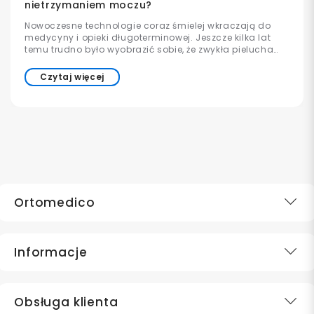
nietrzymaniem moczu?
Nowoczesne technologie coraz śmielej wkraczają do
medycyny i opieki długoterminowej. Jeszcze kilka lat
temu trudno było wyobrazić sobie, że zwykła pielucha
może współpracować z aplikacją w telefonie lub
informować opiekuna o konieczności wymiany. Dziś
Czytaj więcej
takie rozwiązania już istnieją i są stopniowo wdrażane w
szpitalach, domach opieki oraz placówkach
medycznych na całym świecie.
Ortomedico
Informacje
Obsługa klienta