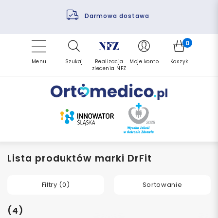
Pomoc fizjoterapeuty
Zrealizuj zlecenie ponownie
Finansowanie PFRON
Darmowa dostawa
Refundacja NFZ
0
Menu
Szukaj
Realizacja
Moje konto
Koszyk
zlecenia NFZ
Lista produktów marki DrFit
Filtry (
0
)
Sortowanie
(4)