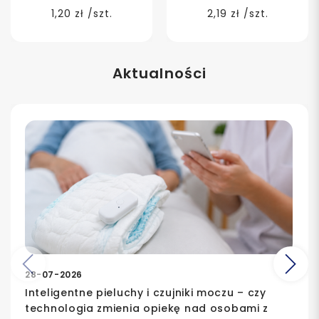
1,20 zł /szt.
2,19 zł /szt.
Aktualności
Poprzedni
Na
28-07-2026
Inteligentne pieluchy i czujniki moczu – czy
technologia zmienia opiekę nad osobami z