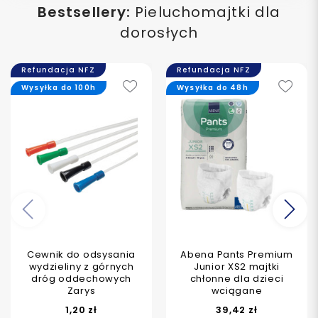
Bestsellery:
Pieluchomajtki dla
dorosłych
Refundacja NFZ
Refundacja NFZ
Wysyłka do 100h
Wysyłka do 48h
Poprzedni
Na
Cewnik do odsysania
Abena Pants Premium
wydzieliny z górnych
Junior XS2 majtki
dróg oddechowych
chłonne dla dzieci
Zarys
wciągane
1,20 zł
39,42 zł