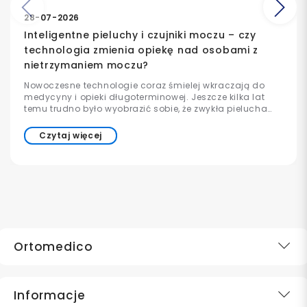
Poprzedni
Na
28-07-2026
Inteligentne pieluchy i czujniki moczu – czy
technologia zmienia opiekę nad osobami z
nietrzymaniem moczu?
Nowoczesne technologie coraz śmielej wkraczają do
medycyny i opieki długoterminowej. Jeszcze kilka lat
temu trudno było wyobrazić sobie, że zwykła pielucha
może współpracować z aplikacją w telefonie lub
informować opiekuna o konieczności wymiany. Dziś
Czytaj więcej
takie rozwiązania już istnieją i są stopniowo wdrażane w
szpitalach, domach opieki oraz placówkach
medycznych na całym świecie.
Ortomedico
Informacje