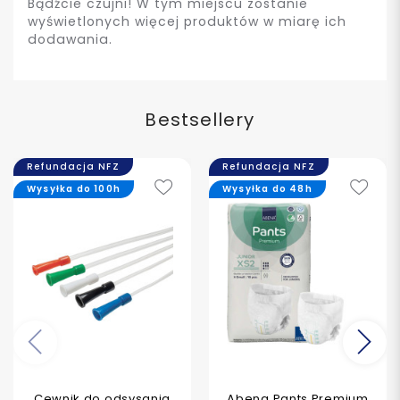
Bądźcie czujni! W tym miejscu zostanie
wyświetlonych więcej produktów w miarę ich
dodawania.
Bestsellery
Refundacja NFZ
Refundacja NFZ
Wysyłka do 100h
Wysyłka do 48h
Poprzedni
Na
Cewnik do odsysania
Abena Pants Premium