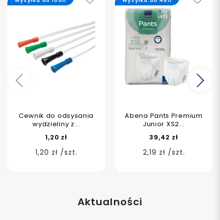
Wysyłka do 100h
Wysyłka do 48h
Poprzedni
Na
Cewnik do odsysania
Abena Pants Premium
wydzieliny z...
Junior XS2...
1,20 zł
39,42 zł
1,20 zł /szt.
2,19 zł /szt.
Aktualności