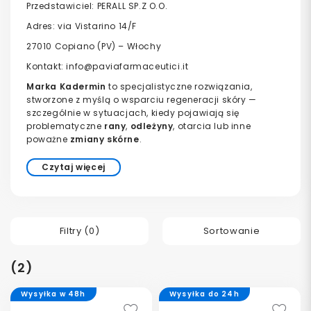
Przedstawiciel: PERALL SP.Z O.O.
Adres: via Vistarino 14/F
27010 Copiano (PV) – Włochy
Kontakt:
info@paviafarmaceutici.it
Marka Kadermin
to specjalistyczne rozwiązania,
stworzone z myślą o wsparciu regeneracji skóry —
szczególnie w sytuacjach, kiedy pojawiają się
problematyczne
rany
,
odleżyny
, otarcia lub inne
poważne
zmiany skórne
.
Czytaj więcej
Filtry (
0
)
Sortowanie
(2)
Wysyłka w 48h
Wysyłka do 24h