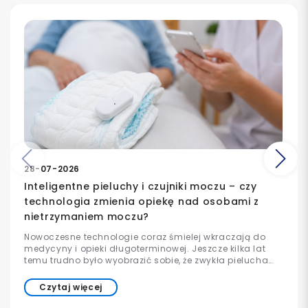
Poprzedni
Na
28-07-2026
Inteligentne pieluchy i czujniki moczu – czy
technologia zmienia opiekę nad osobami z
nietrzymaniem moczu?
Nowoczesne technologie coraz śmielej wkraczają do
medycyny i opieki długoterminowej. Jeszcze kilka lat
temu trudno było wyobrazić sobie, że zwykła pielucha
może współpracować z aplikacją w telefonie lub
informować opiekuna o konieczności wymiany. Dziś
Czytaj więcej
takie rozwiązania już istnieją i są stopniowo wdrażane w
szpitalach, domach opieki oraz placówkach