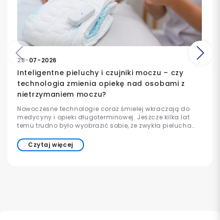
Poprzedni
Na
28-07-2026
Inteligentne pieluchy i czujniki moczu – czy
technologia zmienia opiekę nad osobami z
nietrzymaniem moczu?
Nowoczesne technologie coraz śmielej wkraczają do
medycyny i opieki długoterminowej. Jeszcze kilka lat
temu trudno było wyobrazić sobie, że zwykła pielucha
może współpracować z aplikacją w telefonie lub
informować opiekuna o konieczności wymiany. Dziś
Czytaj więcej
takie rozwiązania już istnieją i są stopniowo wdrażane w
szpitalach, domach opieki oraz placówkach
medycznych na całym świecie.