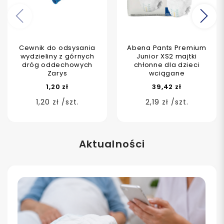
Poprzedni
Na
Cewnik do odsysania
Abena Pants Premium
wydzieliny z górnych
Junior XS2 majtki
dróg oddechowych
chłonne dla dzieci
Zarys
wciągane
1,20 zł
39,42 zł
1,20 zł /szt.
2,19 zł /szt.
Aktualności