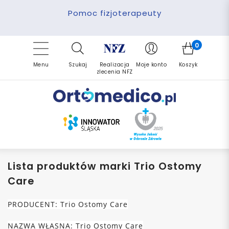
Pomoc fizjoterapeuty
Zrealizuj zlecenie ponownie
Finansowanie PFRON
Darmowa dostawa
Refundacja NFZ
0
Menu
Szukaj
Realizacja
Moje konto
Koszyk
zlecenia NFZ
Lista produktów marki Trio Ostomy
Care
PRODUCENT: Trio Ostomy Care
NAZWA WŁASNA:
Trio Ostomy Care