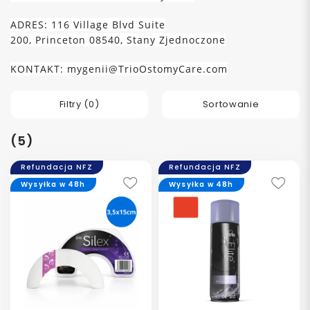
ADRES:
116 Village Blvd Suite
200,
Princeton
08540,
Stany Zjednoczone
KONTAKT:
mygenii@TrioOstomyCare.com
Filtry (
0
)
Sortowanie
(5)
Refundacja NFZ
Refundacja NFZ
Wysyłka w 48h
Wysyłka w 48h