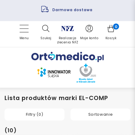
Pomoc fizjoterapeuty
Zrealizuj zlecenie ponownie
Finansowanie PFRON
Darmowa dostawa
Refundacja NFZ
0
Menu
Szukaj
Realizacja
Moje konto
Koszyk
zlecenia NFZ
Lista produktów marki EL-COMP
Filtry (
0
)
Sortowanie
(10)