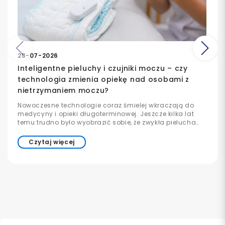
Poprzedni
Na
28-07-2026
Inteligentne pieluchy i czujniki moczu – czy
technologia zmienia opiekę nad osobami z
nietrzymaniem moczu?
Nowoczesne technologie coraz śmielej wkraczają do
medycyny i opieki długoterminowej. Jeszcze kilka lat
temu trudno było wyobrazić sobie, że zwykła pielucha
może współpracować z aplikacją w telefonie lub
informować opiekuna o konieczności wymiany. Dziś
Czytaj więcej
takie rozwiązania już istnieją i są stopniowo wdrażane w
szpitalach, domach opieki oraz placówkach
medycznych na całym świecie.