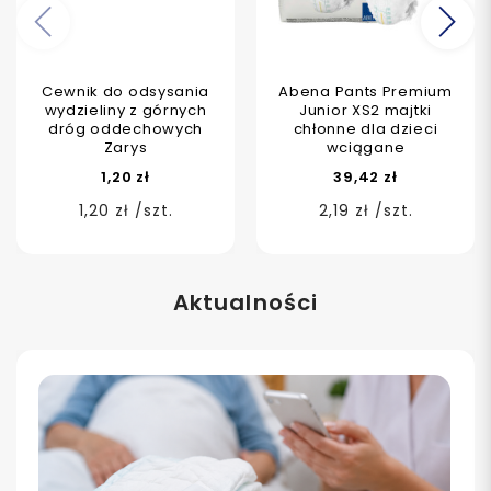
Poprzedni
Na
Cewnik do odsysania
Abena Pants Premium
wydzieliny z górnych
Junior XS2 majtki
dróg oddechowych
chłonne dla dzieci
Zarys
wciągane
1,20 zł
39,42 zł
1,20 zł /szt.
2,19 zł /szt.
Aktualności