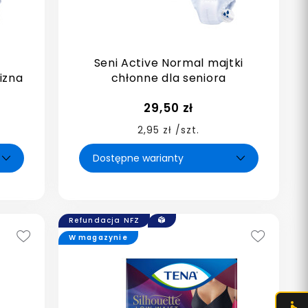
Seni Active Normal majtki
izna
chłonne dla seniora
29,50 zł
2,95 zł /szt.
Refundacja NFZ
W magazynie