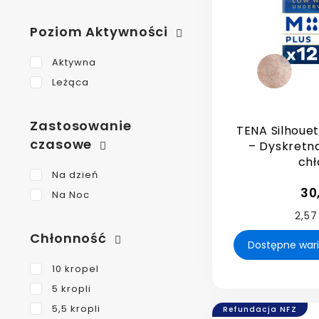
Poziom Aktywności
Aktywna
Leżąca
Zastosowanie
TENA Silhouet
czasowe
– Dyskretna
chł
Na dzień
30
Na Noc
2,57
Chłonność
10 kropel
5 kropli
5,5 kropli
Refundacja NFZ