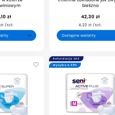
kwiniowym
bielizna
,10 zł
42,30 zł
 zł /szt.
4,23 zł /szt.
Refundacja NFZ
Wysyłka w 48h