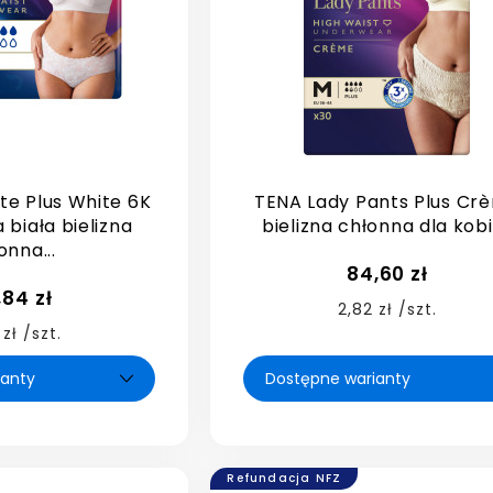
te Plus White 6K
TENA Lady Pants Plus Cr
 biała bielizna
bielizna chłonna dla kob
onna...
84,60 zł
,84 zł
2,82 zł /szt.
 zł /szt.
Refundacja NFZ