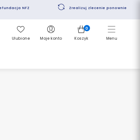
efundacja NFZ
Zrealizuj zlecenie ponownie
0
Ulubione
Moje konto
Koszyk
Menu