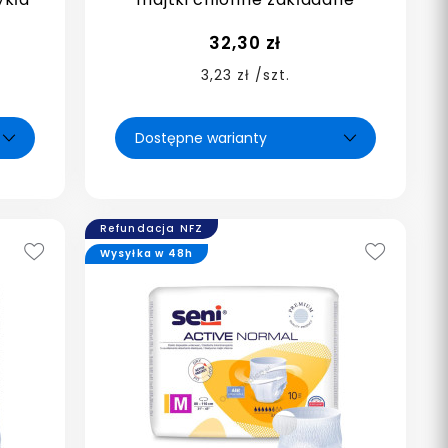
32,30 zł
3,23 zł /szt.
Refundacja NFZ
Wysyłka w 48h