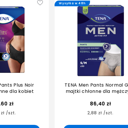
Wysyłka w 48h
ants Plus Noir
TENA Men Pants Normal 
nne dla kobiet
majtki chłonne dla mężcz
,60 zł
86,40 zł
 zł /szt.
2,88 zł /szt.