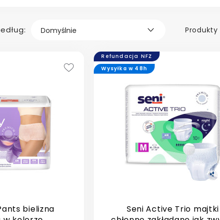
według:
Produkty 
Refundacja NFZ
Wysyłka w 48h
Pants bielizna
Seni Active Trio majtki
 w kolorze
chłonne zakładane jak zw