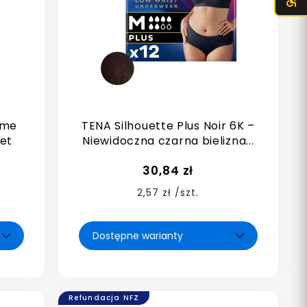
ème
TENA Silhouette Plus Noir 6K –
iet
Niewidoczna czarna bielizna...
30,84 zł
2,57 zł /szt.
Refundacja NFZ