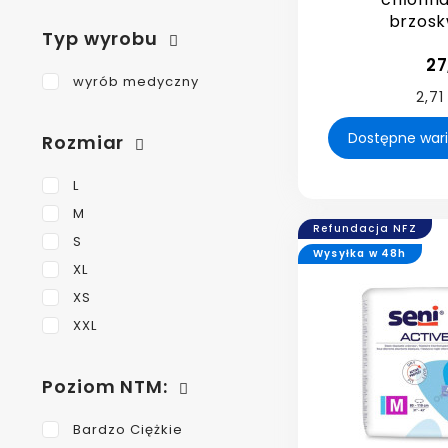
brzos
Typ wyrobu
27
wyrób medyczny
2,71
Rozmiar
L
M
Refundacja NFZ
S
Wysyłka w 48h
XL
XS
XXL
Poziom NTM:
Bardzo Ciężkie