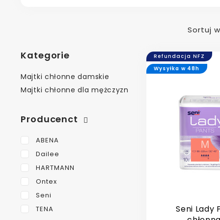
Sortuj 
Kategorie
Refundacja NFZ
Wysyłka w 48h
Majtki chłonne damskie
Majtki chłonne dla mężczyzn
Producenct
ABENA
Dailee
HARTMANN
Ontex
Seni
Seni Lady 
TENA
chłonna