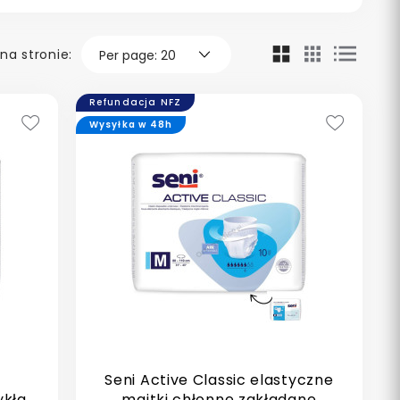
na stronie:
Refundacja NFZ
Wysyłka w 48h
Seni Active Classic elastyczne
ykła
majtki chłonne zakładane