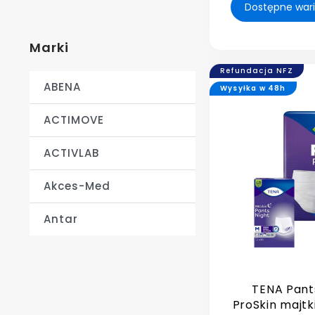
Marki
Refundacja NFZ
ABENA
Wysyłka w 48h
ACTIMOVE
ACTIVLAB
Akces-Med
Antar
TENA Pant
ProSkin majtk