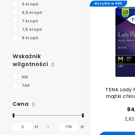
6 kropli
Wysyłka w 48h
6,5 kropli
7 kropli
7,5 kropli
8 kropli
Wskaźnik
wilgotności
NIE
TAK
TENA Lady P
majtki chło
Cena
84
2,82
2
zł
176
zł