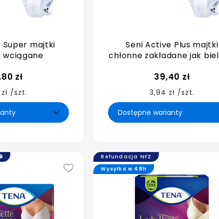
e Super majtki
Seni Active Plus majtki
e wciągane
chłonne zakładane jak biel
,80 zł
39,40 zł
 zł /szt.
3,94 zł /szt.
Refundacja NFZ
Wysyłka w 48h