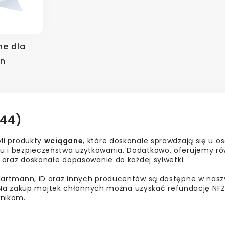
ne dla
zn
(44)
yli produkty
wciągane
, które doskonale sprawdzają się u 
tu i bezpieczeństwa użytkowania. Dodatkowo, oferujemy r
ie oraz doskonałe dopasowanie do każdej sylwetki.
, Hartmann, iD oraz innych producentów są dostępne w na
 zakup majtek chłonnych można uzyskać refundację NFZ o
wnikom.