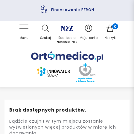
Pomoc fizjoterapeuty
Zrealizuj zlecenie ponownie
Finansowanie PFRON
Darmowa dostawa
Refundacja NFZ
0
Menu
Szukaj
Realizacja
Moje konto
Koszyk
zlecenia NFZ
Brak dostępnych produktów.
Bądźcie czujni! W tym miejscu zostanie
wyświetlonych więcej produktów w miarę ich
dodawania.