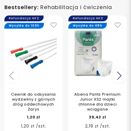
Bestsellery:
Rehabilitacja i ćwiczenia
Refundacja NFZ
Refundacja NFZ
Wysyłka do 100h
Wysyłka do 48h
Poprzedni
Na
Cewnik do odsysania
Abena Pants Premium
wydzieliny z górnych
Junior XS2 majtki
dróg oddechowych
chłonne dla dzieci
Zarys
wciągane
1,20 zł
39,42 zł
1,20 zł /szt.
2,19 zł /szt.