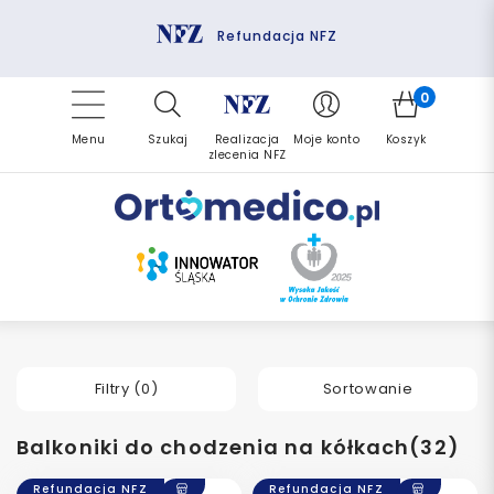
Pomoc fizjoterapeuty
Zrealizuj zlecenie ponownie
Finansowanie PFRON
Darmowa dostawa
Refundacja NFZ
0
Menu
Szukaj
Realizacja
Moje konto
Koszyk
zlecenia NFZ
Filtry (
0
)
Sortowanie
Balkoniki do chodzenia na kółkach(32)
Refundacja NFZ
Refundacja NFZ