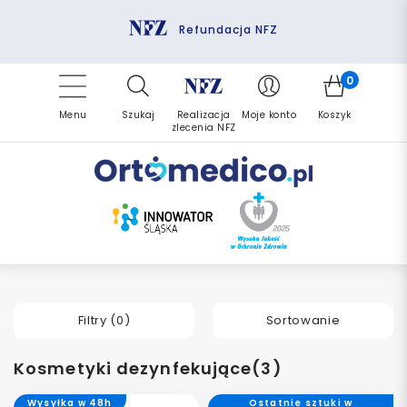
Pomoc fizjoterapeuty
Zrealizuj zlecenie ponownie
Finansowanie PFRON
Darmowa dostawa
Refundacja NFZ
0
Menu
Szukaj
Realizacja
Moje konto
Koszyk
zlecenia NFZ
Filtry (
0
)
Sortowanie
Kosmetyki dezynfekujące(3)
Wysyłka w 48h
Ostatnie sztuki w