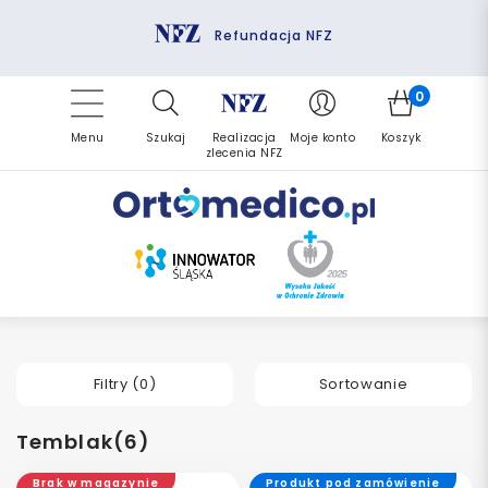
Pomoc fizjoterapeuty
Zrealizuj zlecenie ponownie
Finansowanie PFRON
Darmowa dostawa
Refundacja NFZ
0
Menu
Szukaj
Realizacja
Moje konto
Koszyk
zlecenia NFZ
Filtry (
0
)
Sortowanie
Temblak(6)
Brak w magazynie
Produkt pod zamówienie