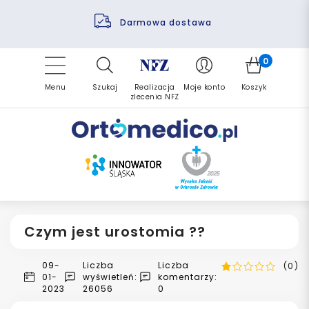
Pomoc fizjoterapeuty
Zrealizuj zlecenie ponownie
Finansowanie PFRON
Darmowa dostawa
Refundacja NFZ
0
Menu
Szukaj
Realizacja
Moje konto
Koszyk
zlecenia NFZ
Czym jest urostomia ??
09-
Liczba
Liczba
(0)
01-
wyświetleń:
komentarzy:
2023
26056
0