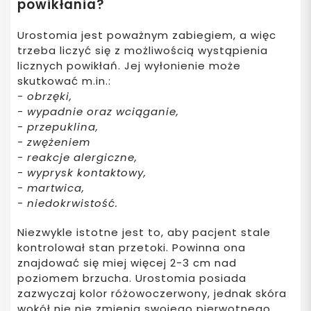
powikłania?
Urostomia jest poważnym zabiegiem, a więc
trzeba liczyć się z możliwością wystąpienia
licznych powikłań. Jej wyłonienie może
skutkować m.in.:
- obrzęki,
- wypadnie oraz wciąganie,
- przepuklina,
- zwężeniem
- reakcje alergiczne,
- wyprysk kontaktowy,
- martwica,
- niedokrwistość.
Niezwykle istotne jest to, aby pacjent stale
kontrolował stan przetoki. Powinna ona
znajdować się miej więcej 2-3 cm nad
poziomem brzucha. Urostomia posiada
zazwyczaj kolor różowoczerwony, jednak skóra
wokół nie nie zmienia swojego pierwotnego