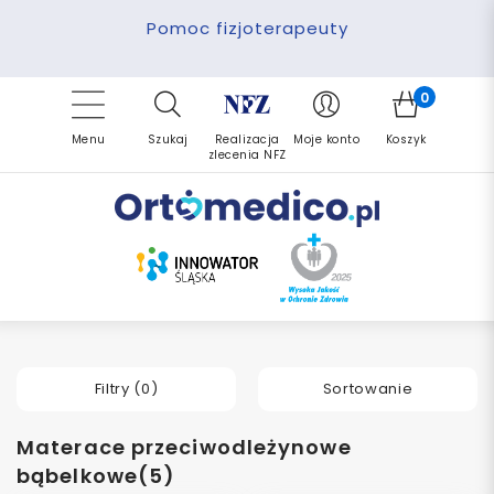
Pomoc fizjoterapeuty
Zrealizuj zlecenie ponownie
Finansowanie PFRON
Darmowa dostawa
Refundacja NFZ
0
Menu
Szukaj
Realizacja
Moje konto
Koszyk
zlecenia NFZ
Filtry (
0
)
Sortowanie
Materace przeciwodleżynowe
bąbelkowe(5)