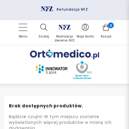
Pomoc fizjoterapeuty
Zrealizuj zlecenie ponownie
Finansowanie PFRON
Darmowa dostawa
Refundacja NFZ
0
Menu
Szukaj
Realizacja
Moje konto
Koszyk
zlecenia NFZ
Brak dostępnych produktów.
Bądźcie czujni! W tym miejscu zostanie
wyświetlonych więcej produktów w miarę ich
dodawania.