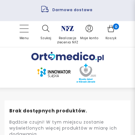
Pomoc fizjoterapeuty
Zrealizuj zlecenie ponownie
Finansowanie PFRON
Darmowa dostawa
Refundacja NFZ
0
Menu
Szukaj
Realizacja
Moje konto
Koszyk
zlecenia NFZ
Brak dostępnych produktów.
Bądźcie czujni! W tym miejscu zostanie
wyświetlonych więcej produktów w miarę ich
dodawania.