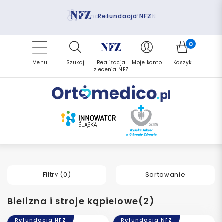
Pomoc fizjoterapeuty
Zrealizuj zlecenie ponownie
Finansowanie PFRON
Darmowa dostawa
Refundacja NFZ
0
Menu
Szukaj
Realizacja
Moje konto
Koszyk
zlecenia NFZ
Filtry (
0
)
Sortowanie
Bielizna i stroje kąpielowe(2)
Refundacja NFZ
Refundacja NFZ