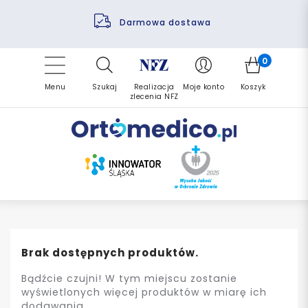
Pomoc fizjoterapeuty
Zrealizuj zlecenie ponownie
Finansowanie PFRON
Darmowa dostawa
Refundacja NFZ
0
Menu
Szukaj
Realizacja
Moje konto
Koszyk
zlecenia NFZ
Brak dostępnych produktów.
Bądźcie czujni! W tym miejscu zostanie
wyświetlonych więcej produktów w miarę ich
dodawania.