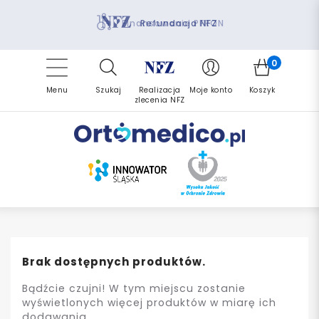
Pomoc fizjoterapeuty
Zrealizuj zlecenie ponownie
Finansowanie PFRON
Darmowa dostawa
Refundacja NFZ
0
Menu
Szukaj
Realizacja
Moje konto
Koszyk
zlecenia NFZ
Brak dostępnych produktów.
Bądźcie czujni! W tym miejscu zostanie
wyświetlonych więcej produktów w miarę ich
dodawania.