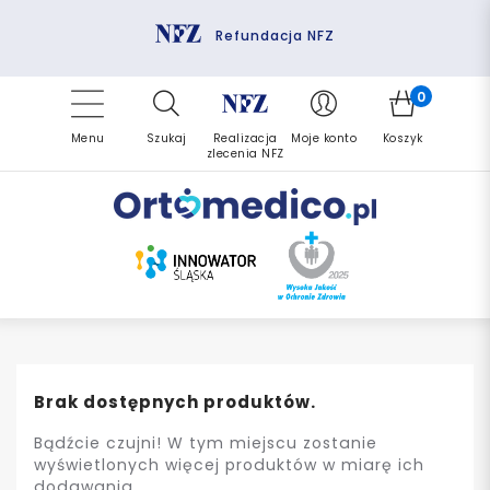
Pomoc fizjoterapeuty
Zrealizuj zlecenie ponownie
Finansowanie PFRON
Darmowa dostawa
Refundacja NFZ
0
Menu
Szukaj
Realizacja
Moje konto
Koszyk
zlecenia NFZ
Brak dostępnych produktów.
Bądźcie czujni! W tym miejscu zostanie
wyświetlonych więcej produktów w miarę ich
dodawania.