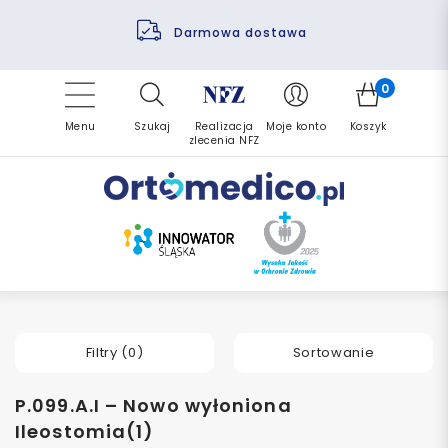
Pomoc fizjoterapeuty
Zrealizuj zlecenie ponownie
Finansowanie PFRON
Darmowa dostawa
Refundacja NFZ
0
Menu
Szukaj
Realizacja
Moje konto
Koszyk
zlecenia NFZ
Filtry (
0
)
Sortowanie
P.099.A.I – Nowo wyłoniona
Ileostomia(1)