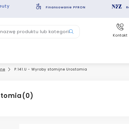
euty
Finansowanie PFRON
R
nazwę produktu lub kategorii
Kontakt
jne
P.141.U - Wyroby stomijne Urostomia
stomia
(0)