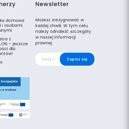
nerzy
Newsletter
Możesz zrezygnować w
eka domowa
i i osobami
każdej chwili. W tym celu
wnymi
należy odnaleźć szczegóły
w naszej informacji
aca z
prawnej.
LON – jeszcze
ości dla
entów!
mi