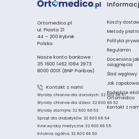
Informac
Koszty dosta
Ortomedico.pl
ul. Piasta 21
Metody płatn
44 – 200 Rybnik
Polityka pryw
Polska
Regulamin
Nasze konto bankowe :
Doceniona jak
35 1600 1462 1084 2973
osiągnięcia
8000 0001 (BNP Paribas)
Ślad węglowy
Jak zapakowa
Kontakt z nami:
Podejście eko
Wyroby chłonne dla dorosłych: 32 600 66 51
Ortomedico
Wyroby chłonne dla dzieci: 32 600 66 52
Kontakt z nam
Wyroby stomijne: 32 600 66 53
Sprzęt dla diabetyków: 32 600 66 54
Inne wyroby medyczne: 32 600 66 55
Infolinia ogólna: 32 600 66 50