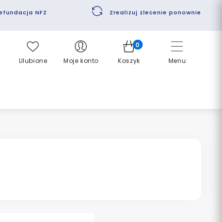
efundacja NFZ
Zrealizuj zlecenie ponownie
0
Ulubione
Moje konto
Koszyk
Menu