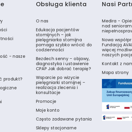
je
Obsługa klienta
Nasi Part
wy
O nas
Medira - Opi
nad senioram
ości
Edukacja pacjentów
niepełnospra
stomijnych – jak
atności
pielęgniarka stomijna
Nowa współpr
pomaga szybko wrócić do
Fundacją AVA
codzienności
więcej możliw
naszych pacj
ość - nasze
Bezdech senny – objawy,
diagnostyka i ustawienie
Kontakt z na
CPAP Jak dobrać terapię?
Mapa strony
Wsparcie po wizycie
ć produkt?
pielęgniarki stomijnej –
realizacja zlecenia i
logiczne
konsultacje
Promocje
i
Moje konto
Często zadawane pytania
Sklepy stacjonarne