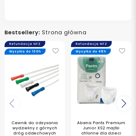
Bestsellery:
Strona główna
Refundacja NFZ
Refundacja NFZ
Wysyłka do 100h
Wysyłka do 48h
Poprzedni
Na
Cewnik do odsysania
Abena Pants Premium
wydzieliny z górnych
Junior XS2 majtki
dróg oddechowych
chłonne dla dzieci