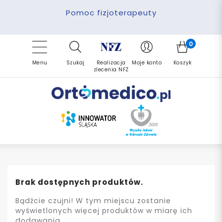
Pomoc fizjoterapeuty
Zrealizuj zlecenie ponownie
Finansowanie PFRON
Darmowa dostawa
Refundacja NFZ
0
Menu
Szukaj
Realizacja
Moje konto
Koszyk
zlecenia NFZ
Brak dostępnych produktów.
Bądźcie czujni! W tym miejscu zostanie
wyświetlonych więcej produktów w miarę ich
dodawania.