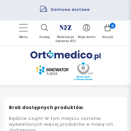
Pomoc fizjoterapeuty
Zrealizuj zlecenie ponownie
Finansowanie PFRON
Darmowa dostawa
Refundacja NFZ
0
Menu
Szukaj
Realizacja
Moje konto
Koszyk
zlecenia NFZ
Brak dostępnych produktów.
Bądźcie czujni! W tym miejscu zostanie
wyświetlonych więcej produktów w miarę ich
dodawania.