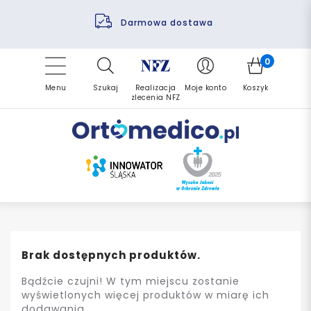
Pomoc fizjoterapeuty
Zrealizuj zlecenie ponownie
Finansowanie PFRON
Darmowa dostawa
Refundacja NFZ
0
Menu
Szukaj
Realizacja
Moje konto
Koszyk
zlecenia NFZ
Brak dostępnych produktów.
Bądźcie czujni! W tym miejscu zostanie
wyświetlonych więcej produktów w miarę ich
dodawania.