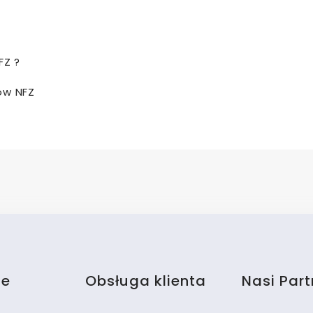
FZ ?
ów NFZ
je
Obsługa klienta
Nasi Part