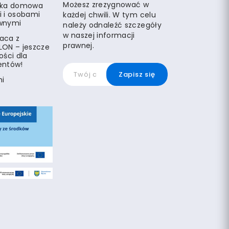
Możesz zrezygnować w
eka domowa
i i osobami
każdej chwili. W tym celu
wnymi
należy odnaleźć szczegóły
w naszej informacji
aca z
prawnej.
LON – jeszcze
ości dla
entów!
mi