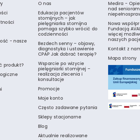
wy
O nas
Medira - Opi
nad senioram
ości
Edukacja pacjentów
niepełnospra
stomijnych – jak
atności
pielęgniarka stomijna
Nowa współpr
pomaga szybko wrócić do
Fundacją AVA
codzienności
więcej możliw
naszych pacj
ość - nasze
Bezdech senny – objawy,
diagnostyka i ustawienie
Kontakt z na
CPAP Jak dobrać terapię?
Mapa strony
Wsparcie po wizycie
ć produkt?
pielęgniarki stomijnej –
realizacja zlecenia i
logiczne
konsultacje
Promocje
i
Moje konto
Często zadawane pytania
Sklepy stacjonarne
Blog
Aktualnie realizowane