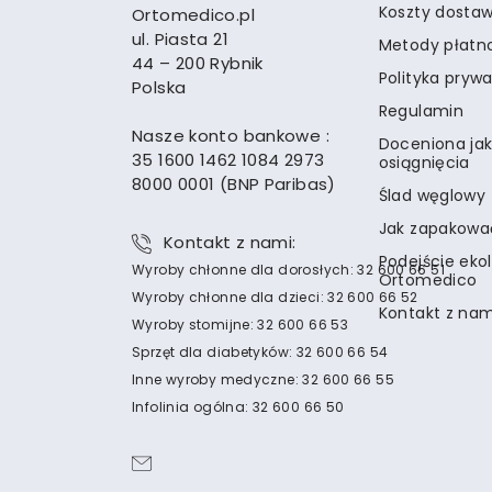
Koszty dosta
Ortomedico.pl
ul. Piasta 21
Metody płatn
44 – 200 Rybnik
Polityka pryw
Polska
Regulamin
Nasze konto bankowe :
Doceniona jak
35 1600 1462 1084 2973
osiągnięcia
8000 0001 (BNP Paribas)
Ślad węglowy
Jak zapakowa
Kontakt z nami:
Podejście eko
Wyroby chłonne dla dorosłych: 32 600 66 51
Ortomedico
Wyroby chłonne dla dzieci: 32 600 66 52
Kontakt z nam
Wyroby stomijne: 32 600 66 53
Sprzęt dla diabetyków: 32 600 66 54
Inne wyroby medyczne: 32 600 66 55
Infolinia ogólna: 32 600 66 50