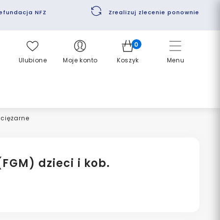
efundacja NFZ
Zrealizuj zlecenie ponownie
0
Ulubione
Moje konto
Koszyk
Menu
 ciężarne
FGM) dzieci i kob.