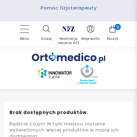
Pomoc fizjoterapeuty
Zrealizuj zlecenie ponownie
Finansowanie PFRON
Darmowa dostawa
Refundacja NFZ
0
Menu
Szukaj
Realizacja
Moje konto
Koszyk
zlecenia NFZ
Brak dostępnych produktów.
Bądźcie czujni! W tym miejscu zostanie
wyświetlonych więcej produktów w miarę ich
dodawania.