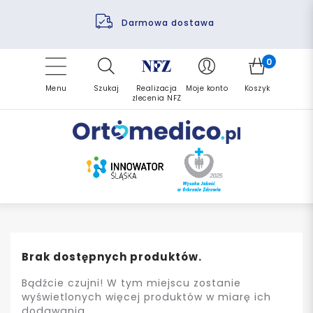
Pomoc fizjoterapeuty
Zrealizuj zlecenie ponownie
Finansowanie PFRON
Darmowa dostawa
Refundacja NFZ
0
Menu
Szukaj
Realizacja
Moje konto
Koszyk
zlecenia NFZ
Brak dostępnych produktów.
Bądźcie czujni! W tym miejscu zostanie
wyświetlonych więcej produktów w miarę ich
dodawania.