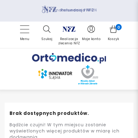
Pomoc fizjoterapeuty
Zrealizuj zlecenie ponownie
Finansowanie PFRON
Darmowa dostawa
Refundacja NFZ
0
Menu
Szukaj
Realizacja
Moje konto
Koszyk
zlecenia NFZ
Brak dostępnych produktów.
Bądźcie czujni! W tym miejscu zostanie
wyświetlonych więcej produktów w miarę ich
dodawania.