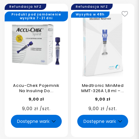
Refundacja NFZ
Refundacja NFZ
Produkt pod zamówienie
Wysyłka w 48h
wysyłka 7-21 dni
Accu-Chek Pojemnik
Medtronic MiniMed
Na Insulinę Do...
MMT‑326A 1,8 ml –...
9,00 zł
9,00 zł
9,00 zł /szt.
9,00 zł /szt.