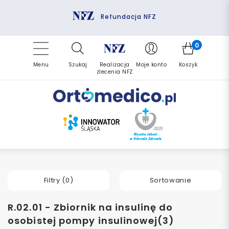
Pomoc fizjoterapeuty
Zrealizuj zlecenie ponownie
Finansowanie PFRON
Darmowa dostawa
Refundacja NFZ
0
Menu
Szukaj
Realizacja
Moje konto
Koszyk
zlecenia NFZ
Filtry (
0
)
Sortowanie
R.02.01 - Zbiornik na insulinę do
osobistej pompy insulinowej(3)