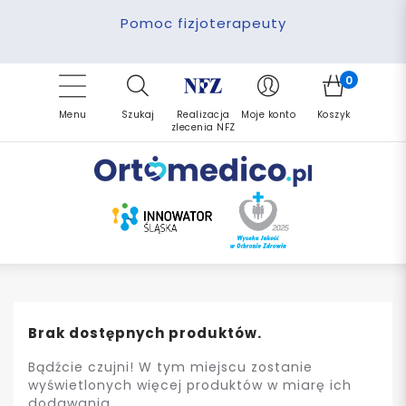
Pomoc fizjoterapeuty
Zrealizuj zlecenie ponownie
Finansowanie PFRON
Darmowa dostawa
Refundacja NFZ
0
Menu
Szukaj
Realizacja
Moje konto
Koszyk
zlecenia NFZ
Brak dostępnych produktów.
Bądźcie czujni! W tym miejscu zostanie
wyświetlonych więcej produktów w miarę ich
dodawania.