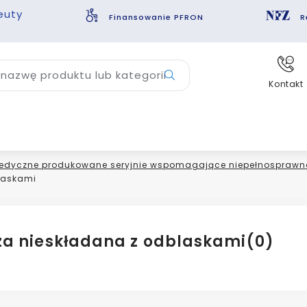
euty
Finansowanie PFRON
R
nazwę produktu lub kategorii
Kontakt
edyczne produkowane seryjnie wspomagające niepełnosprawn
laskami
cza nieskładana z odblaskami
(0)