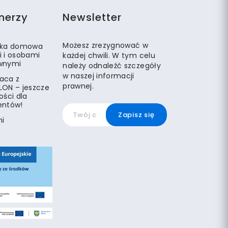
nerzy
Newsletter
Możesz zrezygnować w
eka domowa
i i osobami
każdej chwili. W tym celu
wnymi
należy odnaleźć szczegóły
w naszej informacji
aca z
prawnej.
LON – jeszcze
ości dla
entów!
mi