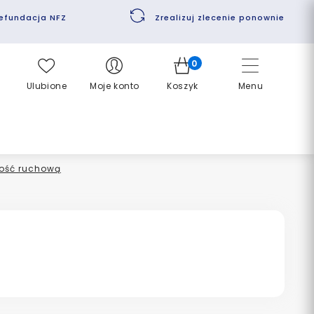
efundacja NFZ
Zrealizuj zlecenie ponownie
0
Ulubione
Moje konto
Koszyk
Menu
ość ruchową