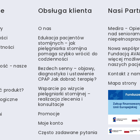
je
Obsługa klienta
Nasi Part
wy
O nas
Medira - Opi
nad senioram
ości
Edukacja pacjentów
niepełnospra
stomijnych – jak
atności
pielęgniarka stomijna
Nowa współpr
pomaga szybko wrócić do
Fundacją AVA
codzienności
więcej możliw
naszych pacj
ość - nasze
Bezdech senny – objawy,
diagnostyka i ustawienie
Kontakt z na
CPAP Jak dobrać terapię?
Mapa strony
Wsparcie po wizycie
ć produkt?
pielęgniarki stomijnej –
realizacja zlecenia i
logiczne
konsultacje
Promocje
i
Moje konto
Często zadawane pytania