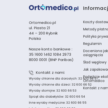
Informac
Koszty dosta
Ortomedico.pl
ul. Piasta 21
Metody płatn
44 – 200 Rybnik
Polityka pryw
Polska
Regulamin
Nasze konto bankowe :
Doceniona jak
35 1600 1462 1084 2973
osiągnięcia
8000 0001 (BNP Paribas)
Ślad węglowy
Jak zapakowa
Kontakt z nami:
Podejście eko
Wyroby chłonne dla dorosłych: 32 600 66 51
Ortomedico
Wyroby chłonne dla dzieci: 32 600 66 52
Kontakt z nam
Wyroby stomijne: 32 600 66 53
Sprzęt dla diabetyków: 32 600 66 54
Inne wyroby medyczne: 32 600 66 55