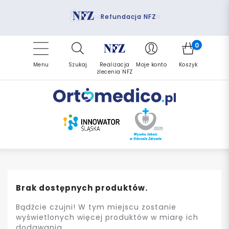
Pomoc fizjoterapeuty
Zrealizuj zlecenie ponownie
Finansowanie PFRON
Darmowa dostawa
Refundacja NFZ
0
Menu
Szukaj
Realizacja
Moje konto
Koszyk
zlecenia NFZ
Brak dostępnych produktów.
Bądźcie czujni! W tym miejscu zostanie
wyświetlonych więcej produktów w miarę ich
dodawania.