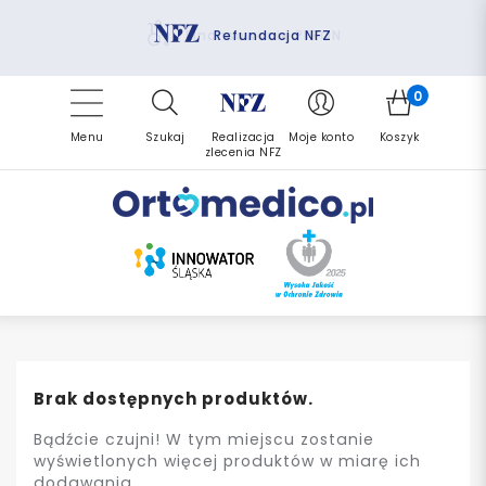
Pomoc fizjoterapeuty
Zrealizuj zlecenie ponownie
Finansowanie PFRON
Darmowa dostawa
Refundacja NFZ
0
Menu
Szukaj
Realizacja
Moje konto
Koszyk
zlecenia NFZ
Brak dostępnych produktów.
Bądźcie czujni! W tym miejscu zostanie
wyświetlonych więcej produktów w miarę ich
dodawania.