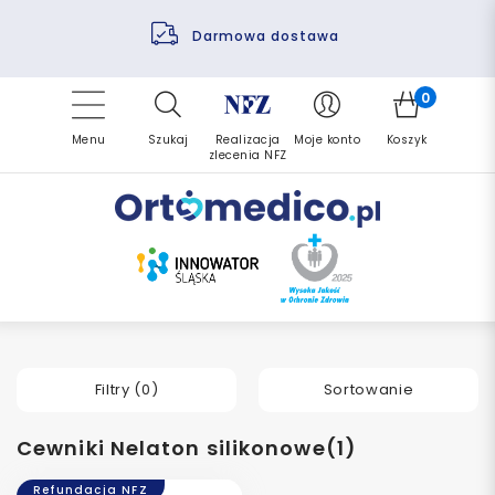
Pomoc fizjoterapeuty
Zrealizuj zlecenie ponownie
Finansowanie PFRON
Darmowa dostawa
Refundacja NFZ
0
Menu
Szukaj
Realizacja
Moje konto
Koszyk
zlecenia NFZ
Filtry (
0
)
Sortowanie
Cewniki Nelaton silikonowe(1)
Refundacja NFZ