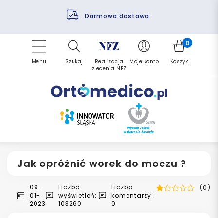
Pomoc fizjoterapeuty
Zrealizuj zlecenie ponownie
Finansowanie PFRON
Darmowa dostawa
Refundacja NFZ
0
Menu
Szukaj
Realizacja
Moje konto
Koszyk
zlecenia NFZ
Jak opróżnić worek do moczu ?
09-
Liczba
Liczba
(0)
01-
wyświetleń:
komentarzy:
2023
103260
0