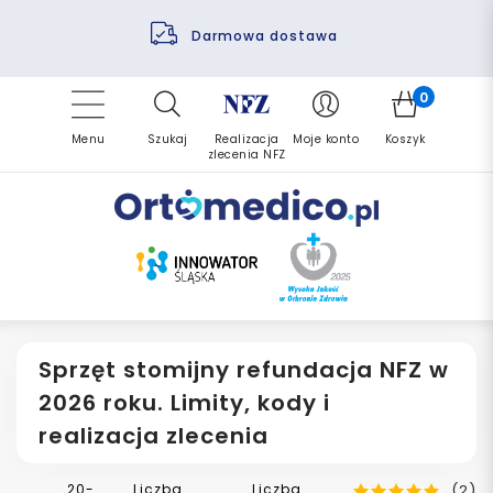
Pomoc fizjoterapeuty
Zrealizuj zlecenie ponownie
Finansowanie PFRON
Darmowa dostawa
Refundacja NFZ
0
Menu
Szukaj
Realizacja
Moje konto
Koszyk
zlecenia NFZ
Sprzęt stomijny refundacja NFZ w
2026 roku. Limity, kody i
realizacja zlecenia
20-
Liczba
Liczba
(2)