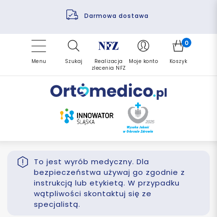
Pomoc fizjoterapeuty
Zrealizuj zlecenie ponownie
Finansowanie PFRON
Darmowa dostawa
Refundacja NFZ
0
Menu
Szukaj
Realizacja
Moje konto
Koszyk
zlecenia NFZ
To jest wyrób medyczny. Dla
bezpieczeństwa używaj go zgodnie z
instrukcją lub etykietą. W przypadku
wątpliwości skontaktuj się ze
specjalistą.