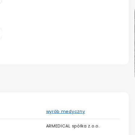
astępny
wyrób medyczny
ARMEDICAL spółka z.o.o.