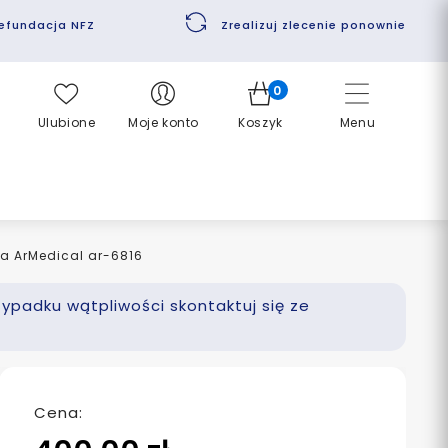
efundacja NFZ
Zrealizuj zlecenie ponownie
0
Ulubione
Moje konto
Koszyk
Menu
a ArMedical ar-6816
zypadku wątpliwości skontaktuj się ze
Cena: