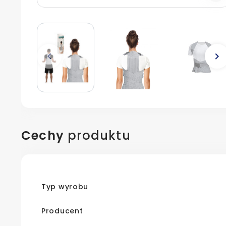
keyboard_arrow_left
keyboard_arrow_right
Poprzedni
N
Cechy
produktu
Typ wyrobu
Producent