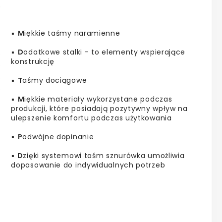
▪️
M
iękkie taśmy naramienne
▪️
D
odatkowe stalki - to elementy wspierające
konstrukcję
▪️
T
aśmy dociągowe
▪️
M
iękkie materiały wykorzystane podczas
produkcji, które posiadają pozytywny wpływ na
ulepszenie komfortu podczas użytkowania
▪️
P
odwójne dopinanie
▪️
D
zięki systemowi taśm sznurówka umożliwia
dopasowanie do indywidualnych potrzeb