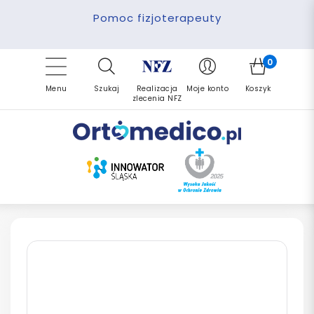
Pomoc fizjoterapeuty
Zrealizuj zlecenie ponownie
Finansowanie PFRON
Darmowa dostawa
Refundacja NFZ
0
Menu
Szukaj
Realizacja
Moje konto
Koszyk
zlecenia NFZ