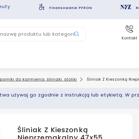
euty
Finansowanie PFRON
R
nazwę produktu lub kategorii
Kontakt
pojniki do karmienia, śliniaki, stoliki
Śliniak Z Kieszonką Ni
wa używaj go zgodnie z instrukcją lub etykietą. W pr
Śliniak Z Kieszonką
Nieprzemakalny 47x55