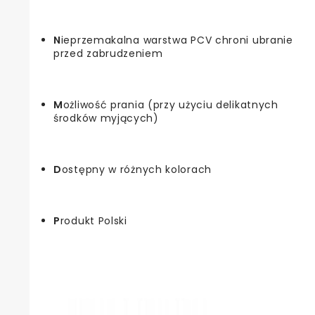
N
ieprzemakalna warstwa PCV chroni ubranie
przed zabrudzeniem
M
ożliwość prania (przy użyciu delikatnych
środków myjących)
D
ostępny w różnych kolorach
P
rodukt Polski