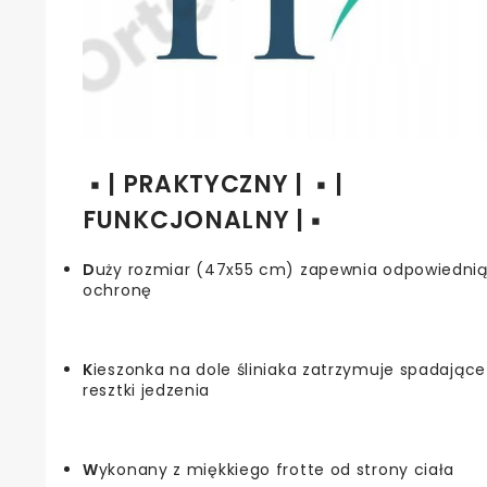
▪️ | PRAKTYCZNY | ▪️ |
FUNKCJONALNY | ▪️
D
uży rozmiar (47x55 cm) zapewnia odpowiedni
ochronę
K
ieszonka na dole śliniaka zatrzymuje spadające
resztki jedzenia
W
ykonany z miękkiego frotte od strony ciała