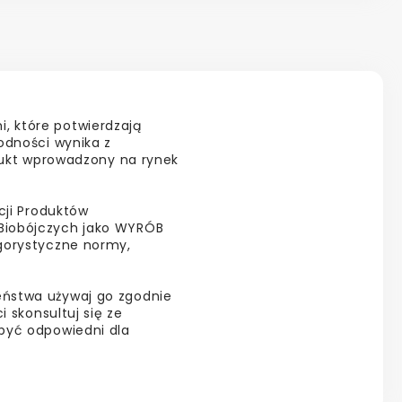
, które potwierdzają
odności wynika z
odukt wprowadzony na rynek
cji Produktów
Biobójczych jako WYRÓB
ygorystyczne normy,
eństwa używaj go zgodnie
i skonsultuj się ze
być odpowiedni dla