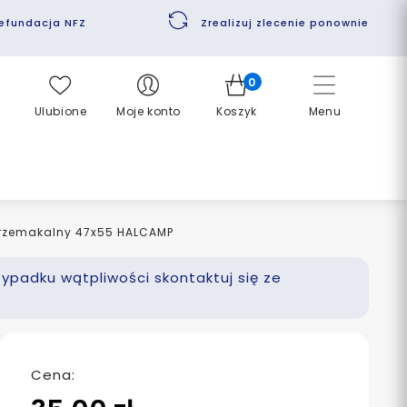
efundacja NFZ
Zrealizuj zlecenie ponownie
0
Ulubione
Moje konto
Koszyk
Menu
eprzemakalny 47x55 HALCAMP
zypadku wątpliwości skontaktuj się ze
Cena: