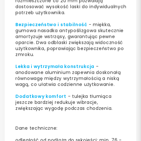
rozmieszczone co 20 mm pozwalają
dostosować wysokość laski do indywidualnych
potrzeb użytkownika.
Bezpieczeństwo i stabilność
- miękka,
gumowa nasadka antypoślizgowa skutecznie
amortyzuje wstrząsy, gwarantując pewne
oparcie. Dwa odblaski zwiększają widoczność
użytkownika, poprawiając bezpieczeństwo po
zmroku.
Lekka i wytrzymała konstrukcja
-
anodowane aluminium zapewnia doskonałą
równowagę między wytrzymałością a niską
wagą, co ułatwia codzienne użytkowanie.
Dodatkowy komfort
- tulejka tłumiąca
jeszcze bardziej redukuje wibracje,
zwiększając wygodę podczas chodzenia.
Dane techniczne:
odległość od podłoża do rękojeści: min. 76 -