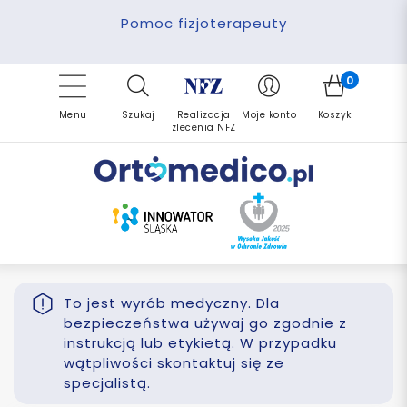
Pomoc fizjoterapeuty
Zrealizuj zlecenie ponownie
Finansowanie PFRON
Darmowa dostawa
Refundacja NFZ
0
Menu
Szukaj
Realizacja
Moje konto
Koszyk
zlecenia NFZ
To jest wyrób medyczny. Dla
bezpieczeństwa używaj go zgodnie z
instrukcją lub etykietą. W przypadku
wątpliwości skontaktuj się ze
specjalistą.