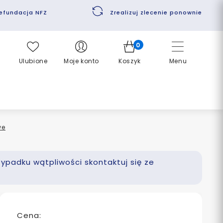
efundacja NFZ
Zrealizuj zlecenie ponownie
0
Ulubione
Moje konto
Koszyk
Menu
we
zypadku wątpliwości skontaktuj się ze
Cena: