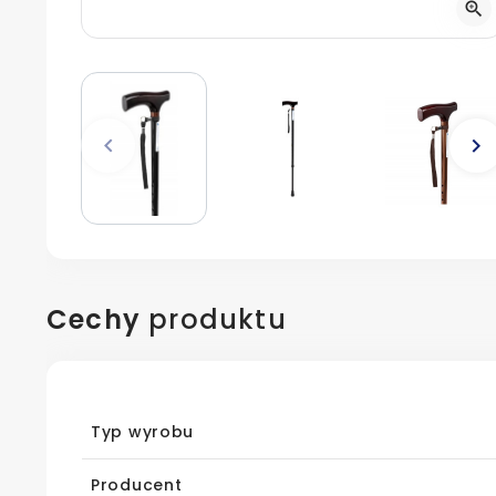
zoom_in
keyboard_arrow_left
keyboard_arrow_right
Poprzedni
N
Cechy
produktu
Typ wyrobu
Producent