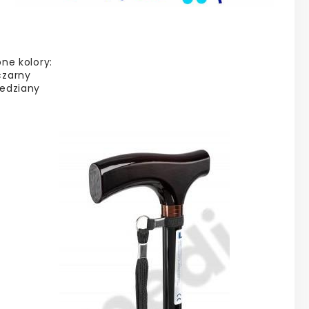
ne kolory:
czarny
edziany