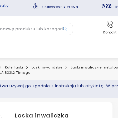
euty
Finansowanie PFRON
R
nazwę produktu lub kategorii
Kontakt
Kule, laski
Laski inwalidzkie
Laski inwalidzkie metalo
LA 833L2 Timago
wa używaj go zgodnie z instrukcją lub etykietą. W pr
Laska inwalidzka