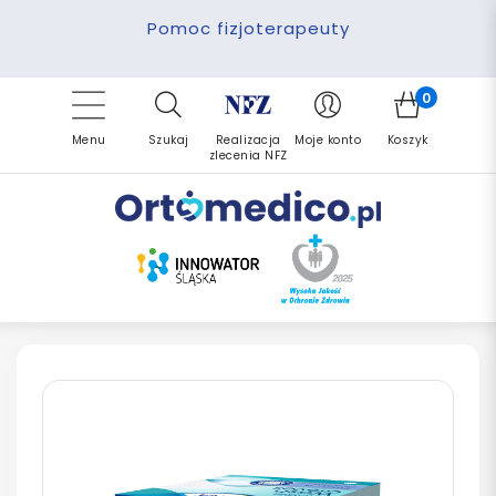
Pomoc fizjoterapeuty
Zrealizuj zlecenie ponownie
Finansowanie PFRON
Darmowa dostawa
Refundacja NFZ
0
Menu
Szukaj
Realizacja
Moje konto
Koszyk
zlecenia NFZ