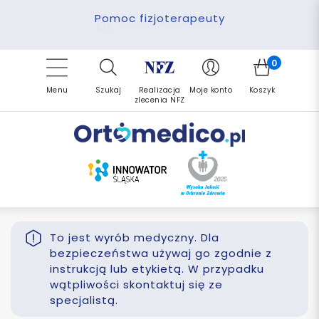
Pomoc fizjoterapeuty
Zrealizuj zlecenie ponownie
Finansowanie PFRON
Darmowa dostawa
Refundacja NFZ
0
Menu
Szukaj
Realizacja
Moje konto
Koszyk
zlecenia NFZ
To jest wyrób medyczny. Dla
bezpieczeństwa używaj go zgodnie z
instrukcją lub etykietą. W przypadku
wątpliwości skontaktuj się ze
specjalistą.