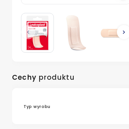
keyboard_arrow_left
keyboard_arrow_right
Poprzedni
N
Cechy
produktu
Typ wyrobu