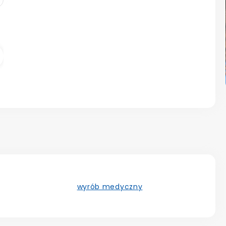
astępny
wyrób medyczny