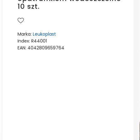
10 szt.
Marka:
Leukoplast
Index: R44001
EAN: 4042809659764