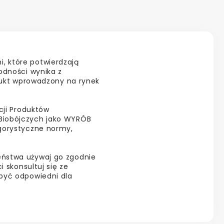
, które potwierdzają
odności wynika z
odukt wprowadzony na rynek
cji Produktów
Biobójczych jako WYRÓB
ygorystyczne normy,
eństwa używaj go zgodnie
i skonsultuj się ze
być odpowiedni dla